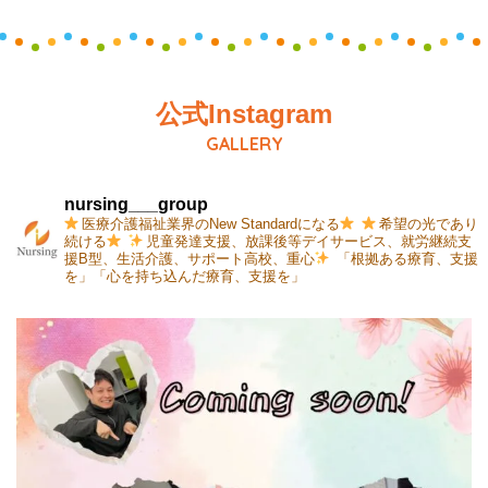
公式Instagram
GALLERY
nursing___group
医療介護福祉業界のNew Standardになる
希望の光であり
続ける
児童発達支援、放課後等デイサービス、就労継続支
援B型、生活介護、サポート高校、重心
「根拠ある療育、支援
を」「心を持ち込んだ療育、支援を」