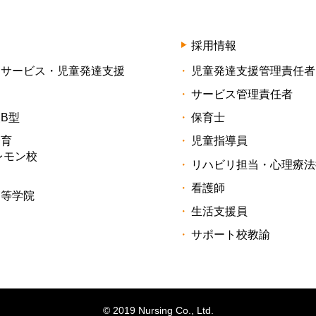
採用情報
イサービス・児童発達支援
児童発達支援管理責任者
サービス管理責任者
B型
保育士
療育
児童指導員
レモン校
リハビリ担当・心理療法
看護師
高等学院
生活支援員
サポート校教諭
© 2019 Nursing Co., Ltd.