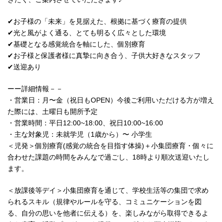
✔︎お子様の「未来」を見据えた、根拠に基づく療育の提供
✔︎光と風がよく通る、とても明るく広々とした環境
✔︎基礎となる感覚統合を軸にした、個別療育
✔︎お子様と保護者様に真摯に向き合う、子供大好きなスタッフ
✔︎送迎あり
ーー詳細情報－－
・営業日：月〜金（祝日もOPEN）今後ご利用いただける方が増え
た際には、土曜日も開所予定
・営業時間：平日12:00~18:00、祝日10:00~16:00
・主な対象児：未就学児（1歳から）〜 小学生
＜児発＞個別療育(感覚の統合を目指す体操)＋小集団療育・個々に
合わせた課題の時間をみんなで過ごし、18時より順次送迎いたし
ます。
＜放課後等デイ＞小集団療育を通じて、学校生活等の集団で求め
られるスキル（規律やルールを守る、コミュニケーションを図
る、自分の思いを他者に伝える）を、楽しみながら取得できるよ