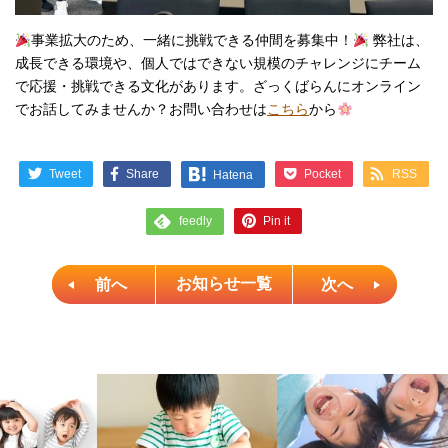
事業拡大のため、一緒に挑戦できる仲間を募集中！
弊社は、
成長できる環境や、個人ではできない規模のチャレンジにチーム
で応援・挑戦できる文化があります。ざっくばらんにオンライン
でお話してみませんか？お問い合わせは
こちら
から
Tweet
Share
Pocket
RSS
Hatena
Pin it
feedly
前へ
お知らせ一覧
次へ