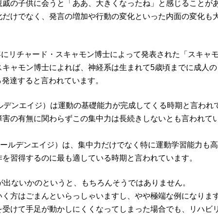
親戚の子供に会うと「ああ、大きくなったね」と感じることが
化だけでなく、発言の増加や行動の変化といった内面の変化も
0年にリチャード・スキャモン博士によって発表された「スキャ
スキャモン博士によれば、神経系は生まれて5歳頃までに成人の
0％発達すると言われています。
ルデンエイジ）は運動の基礎能力が完成してくる時期と言われ
障害の有無に関わらずこの集中力は長続きしないとも言われて
ゴールデンエイジ）は、集中力だけでなく特に運動学習能力も
作を習得するのに最も適している時期と言われています。
が出ないかのというと、もちろんそうではありません。
いく方はごまんといらっしゃいますし、やや極端な例になりま
を受けて手足が動かしにくくなってしまった場合でも、リハビ