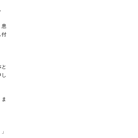
し
、患
し付
体と
申し
くま
・」