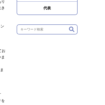
あり
大き
代表
モン
てお
いま
高ま
す
リを