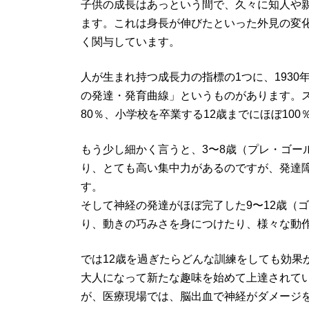
子供の成長はあっという間で、久々に知人や
ます。これは身長が伸びたといった外見の変
く関与しています。
人が生まれ持つ成長力の指標の1つに、193
の発達・発育曲線」というものがあります。
80％、小学校を卒業する12歳までにほぼ10
もう少し細かく言うと、3〜8歳（プレ・ゴー
り、とても高い集中力があるのですが、発達
す。
そして神経の発達がほぼ完了した9〜12歳（
り、動きの巧みさを身につけたり、様々な動
では12歳を過ぎたらどんな訓練をしても効果
大人になって新たな趣味を始めて上達されて
が、医療現場では、脳出血で神経がダメージ