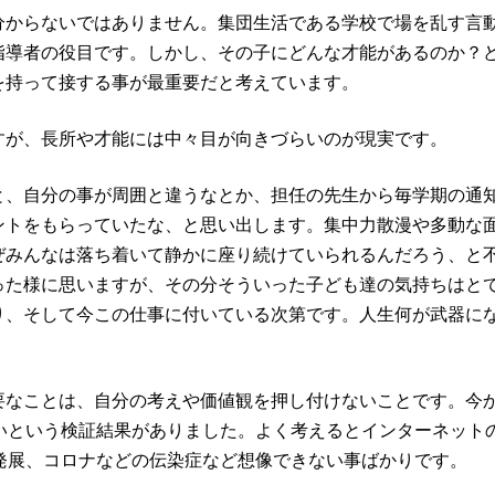
分からないではありません。集団生活である学校で場を乱す言
指導者の役目です。しかし、その子にどんな才能があるのか？
を持って接する事が最重要だと考えています。
すが、長所や才能には中々目が向きづらいのが現実です。
と、自分の事が周囲と違うなとか、担任の先生から毎学期の通
ントをもらっていたな、と思い出します。集中力散漫や多動な
ぜみんなは落ち着いて静かに座り続けていられるんだろう、と
った様に思いますが、その分そういった子ども達の気持ちはと
り、そして今この仕事に付いている次第です。人生何が武器に
要なことは、自分の考えや価値観を押し付けないことです。今
いという検証結果がありました。よく考えるとインターネット
発展、コロナなどの伝染症など想像できない事ばかりです。