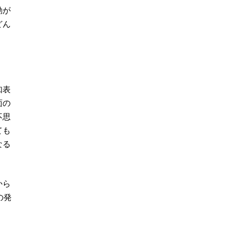
動が
どん
知表
面の
不思
ても
なる
から
の発