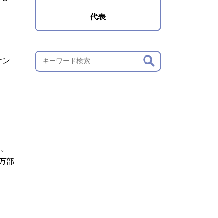
代表
ナン
た。
万部