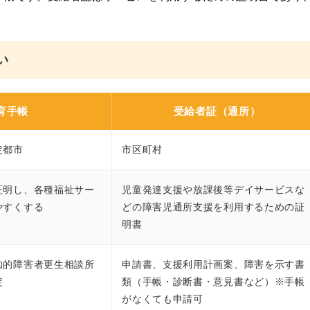
い
育手帳
受給者証（通所）
定都市
市区町村
証明し、各種福祉サー
児童発達支援や放課後等デイサービスな
やすくする
どの障害児通所支援を利用するための証
明書
知的障害者更生相談所
申請書、支援利用計画案、障害を示す書
定
類（手帳・診断書・意見書など）※手帳
がなくても申請可