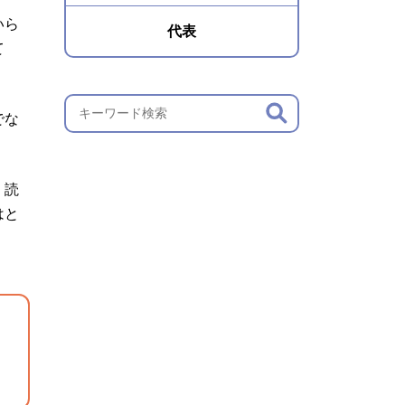
いら
代表
て
。
でな
。読
はと