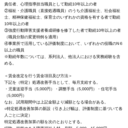
責任者、心理指導担当職員として勤続10年以上の者
②福祉・介護職員（直接処遇職員）のうち介護福祉士、社会福祉
士、精神保健福祉士、保育士のいずれかの資格を有する者で勤続
10年以上の者
③強度行動障害支援者養成研修を修了した者で勤続10年以上の者
（職員分類の変更特例を適用）
④事業所で活用している評価制度において、いずれかの役職のN６
以上の職員
※勤続年数については、系列法人、他法人における実務経験を含
める。
＜賃金改定を行う賃金項目及び方法＞
下記を（特定）処遇改善手当として、毎月支給する。
・児童送迎手当（5,000円）・調整手当（5,000円）・住宅手当
（5,000円）
なお、試用期間中は上記金額より減額となる場合がある。
○特定処遇改善加算の新設（引き上げ幅は、評価制度に基づいて各
人ごとに決定）
特定処遇改善加算の額を次のとおりとする。