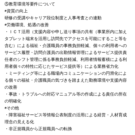
⑤教育環境等要件について
◉資質の向上
研修の受講やキャリア段位制度と人事考査との連動
◉労働環境、処遇の改善
・ＩＣＴ活用（支援内容や申し送り事項の共有（事業所内に加え
タブレット端末を活用し訪問先でアクセスを可能にすること等を
含む）による福祉・介護職員の事務負担軽減、個々の利用者への
サービス履歴・訪問介護員の出勤情報管理によるサービス提供責
任者のシフト管理に係る事務負担軽減、利用者情報蓄積による利
用者個々の特性に応じたサービス提供等）による業務省力化
・ミーティング等による職場内コミュニケーションの円滑化によ
る個々の福祉・介護職員の気づきを踏まえた勤務環境や支援内容
の改善
・事故・トラブルへの対応マニュアル等の作成による責任の所在
の明確化
◉その他
・障害福祉サービス等情報公表制度の活用による経営・人材育成
理念の見える化
・非正規職員から正規職員への転換