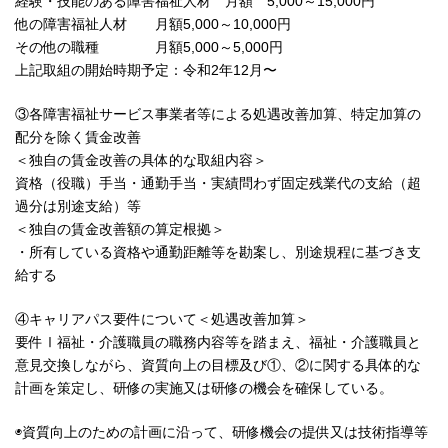
経験・技能のある障害福祉人材 月額 5,000～15,000円
他の障害福祉人材 月額5,000～10,000円
その他の職種 月額5,000～5,000円
上記取組の開始時期予定：令和2年12月〜
③各障害福祉サービス事業者等による処遇改善加算、特定加算の
配分を除く賃金改善
＜独自の賃金改善の具体的な取組内容＞
資格（役職）手当・通勤手当・実績問わず固定残業代の支給（超
過分は別途支給）等
＜独自の賃金改善額の算定根拠＞
・所有している資格や通勤距離等を勘案し、別途規程に基づき支
給する
④キャリアパス要件について＜処遇改善加算＞
要件Ⅰ福祉・介護職員の職務内容等を踏まえ、福祉・介護職員と
意見交換しながら、資質向上の目標及び①、②に関する具体的な
計画を策定し、研修の実施又は研修の機会を確保している。
◉資質向上のための計画に沿って、研修機会の提供又は技術指導等