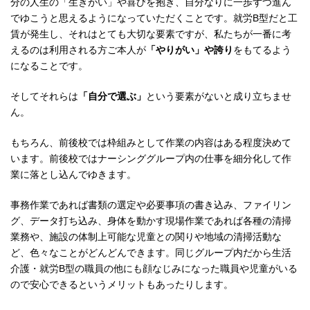
分の人生の「生きがい」や喜びを抱き、自分なりに一歩ずつ進ん
でゆこうと思えるようになっていただくことです。就労B型だと工
賃が発生し、それはとても大切な要素ですが、私たちが一番に考
えるのは利用される方ご本人が
「やりがい」や誇り
をもてるよう
になることです。
そしてそれらは
「自分で選ぶ」
という要素がないと成り立ちませ
ん。
もちろん、前後校では枠組みとして作業の内容はある程度決めて
います。前後校ではナーシンググループ内の仕事を細分化して作
業に落とし込んでゆきます。
事務作業であれば書類の選定や必要事項の書き込み、ファイリン
グ、データ打ち込み、身体を動かす現場作業であれば各種の清掃
業務や、施設の体制上可能な児童との関りや地域の清掃活動な
ど、色々なことがどんどんできます。同じグループ内だから生活
介護・就労B型の職員の他にも顔なじみになった職員や児童がいる
ので安心できるというメリットもあったりします。