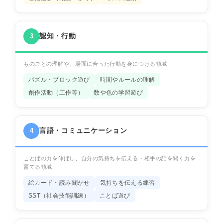
認知・行動
3
ものごとの理解や、場面に合った行動を身につける領域
パズル・ブロック遊び
時間やルールの理解
創作活動（工作等）
数や色の学習遊び
言語・コミュニケーション
4
ことばの力を伸ばし、自分の気持ちを伝える・相手の話を聞く力を
育てる領域
絵カード・読み聞かせ
気持ちを伝える練習
SST（社会技能訓練）
ことば遊び