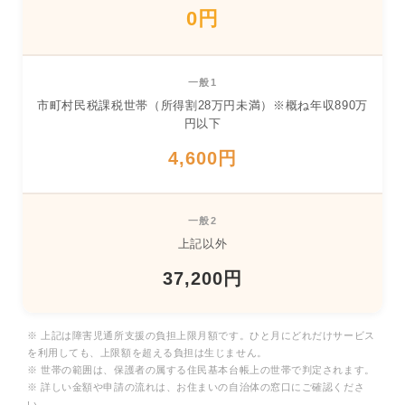
0円
一般1
市町村民税課税世帯（所得割28万円未満）※概ね年収890万
円以下
4,600円
一般2
上記以外
37,200円
※ 上記は障害児通所支援の負担上限月額です。ひと月にどれだけサービス
を利用しても、上限額を超える負担は生じません。
※ 世帯の範囲は、保護者の属する住民基本台帳上の世帯で判定されます。
※ 詳しい金額や申請の流れは、お住まいの自治体の窓口にご確認くださ
い。