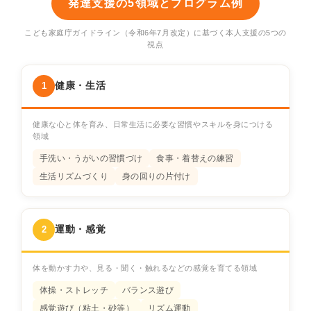
発達支援の5領域とプログラム例
こども家庭庁ガイドライン（令和6年7月改定）に基づく本人支援の5つの
視点
健康・生活
1
健康な心と体を育み、日常生活に必要な習慣やスキルを身につける
領域
手洗い・うがいの習慣づけ
食事・着替えの練習
生活リズムづくり
身の回りの片付け
運動・感覚
2
体を動かす力や、見る・聞く・触れるなどの感覚を育てる領域
体操・ストレッチ
バランス遊び
感覚遊び（粘土・砂等）
リズム運動