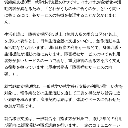
労継続支援B型・就労移行支援の3つです。それぞれ対象者像や活
動内容が異なるため、「どれがうちの子に合うのか」という問い
に答えるには、各サービスの特徴を整理することが欠かせませ
ん。
生活介護は、障害支援区分3以上（施設入所の場合は区分4以上）
を原則の要件とし、日常生活全般の支援を中心に、創作活動や生
産活動なども行います。週5日程度の利用が一般的で、身体介護・
生活援助が活動の核にあります。障害福祉サービスの中でも利用
者数が多いサービスの一つであり、重度障害のある方を広く支え
る役割を担っています（厚生労働省「障害福祉サービスの内
容」）。
就労継続支援B型は、一般就労や就労移行支援の利用が難しい方を
対象に、軽作業などの生産活動を通じて工賃を得ながら就労に近
い経験を積めます。雇用契約は結ばず、体調やペースに合わせた
参加が可能です。
就労移行支援は、一般就労を目指す方が対象で、原則2年間の利用
期間内に就職活動や職業訓練を行います。一定のコミュニケーシ