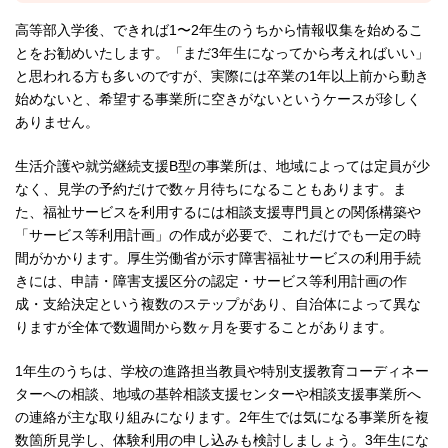
高等部入学後、できれば1〜2年生のうちから情報収集を始めるこ
とをお勧めいたします。「まだ3年生になってから考えればいい」
と思われる方も多いのですが、実際には卒業の1年以上前から動き
始めないと、希望する事業所に空きがないというケースが珍しく
ありません。
生活介護や就労継続支援B型の事業所は、地域によっては定員が少
なく、見学の予約だけで数ヶ月待ちになることもあります。ま
た、福祉サービスを利用するには相談支援専門員との関係構築や
「サービス等利用計画」の作成が必要で、これだけでも一定の時
間がかかります。厚生労働省が示す障害福祉サービスの利用手続
きには、申請・障害支援区分の認定・サービス等利用計画の作
成・支給決定という複数のステップがあり、自治体によって異な
りますが全体で数週間から数ヶ月を要することがあります。
1年生のうちは、学校の進路担当教員や特別支援教育コーディネー
ターへの相談、地域の基幹相談支援センターや相談支援事業所へ
の連絡が主な取り組みになります。2年生では気になる事業所を複
数箇所見学し、体験利用の申し込みも検討しましょう。3年生にな