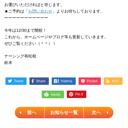
お運びいただければと存じます。
★ご予約は「
お問い合わせ
」よりお待ちしております。
ーーーーーーーーーーー
今年は12/30まで開校！
これから、ホームページやブログ等も更新していきます。
ぜひご覧ください（＾＾）！
ナーシング有松校
鈴木
Tweet
Share
Pocket
RSS
Hatena
Pin it
feedly
前へ
お知らせ一覧
次へ